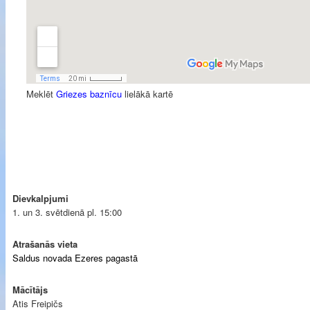
Meklēt
Griezes baznīcu
lielākā kartē
Dievkalpjumi
1. un 3. svētdienā pl. 15:00
Atrašanās vieta
Saldus novada Ezeres pagastā
Mācītājs
Atis Freipičs