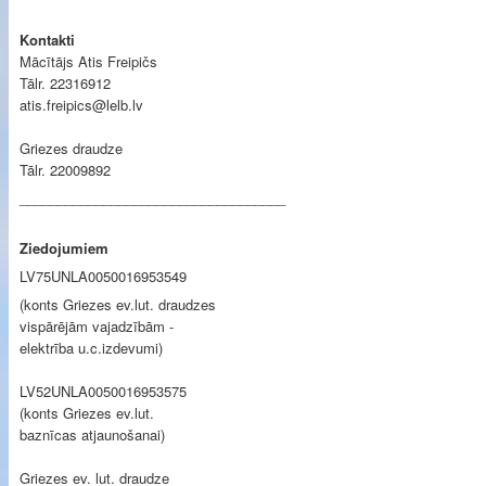
Kontakti
Mācītājs Atis Freipičs
Tālr. 22316912
atis.freipics@lelb.lv
Griezes draudze
Tālr. 22009892
___________________________________
Ziedojumiem
LV75UNLA0050016953549
(konts Griezes ev.lut. draudzes
vispārējām vajadzībām -
elektrība u.c.izdevumi)
LV52UNLA0050016953575
(konts Griezes ev.lut.
baznīcas atjaunošanai)
Griezes ev. lut. draudze